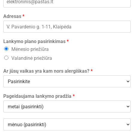
Adresas
*
Lankymo plano pasirinkimas
*
Mėnesio priežiūra
Valandinė priežiūra
Ar jūsų vaikas yra kam nors alergiškas?
*
Pageidaujama lankymo pradžia
*
m
ė
n