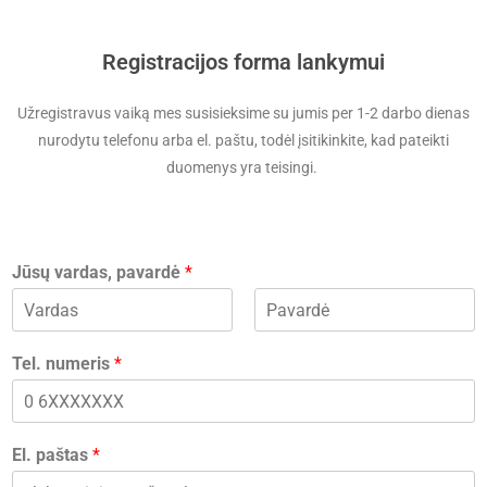
Registracijos forma lankymui
Užregistravus vaiką mes susisieksime su jumis per 1-2 darbo dienas
nurodytu telefonu arba el. paštu, todėl įsitikinkite, kad pateikti
duomenys yra teisingi.
Jūsų vardas, pavardė
*
F
L
i
a
Tel. numeris
*
r
s
s
t
t
El. paštas
*