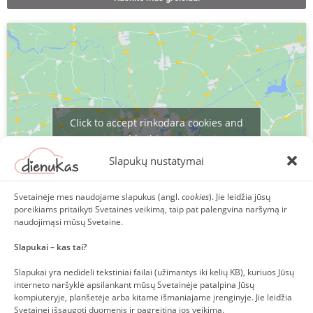
Click to accept rinkodara cookies and
enable this content
Slapukų nustatymai
Svetainėje mes naudojame slapukus (angl.
cookies
). Jie leidžia jūsų
poreikiams pritaikyti Svetainės veikimą, taip pat palengvina naršymą ir
naudojimąsi mūsų Svetaine.
Slapukai – kas tai?
ATGAL
Slapukai yra nedideli tekstiniai failai (užimantys iki kelių KB), kuriuos Jūsų
interneto naršyklė apsilankant mūsų Svetainėje patalpina Jūsų
kompiuteryje, planšetėje arba kitame išmaniajame įrenginyje. Jie leidžia
Svetainei išsaugoti duomenis ir pagreitina jos veikimą.