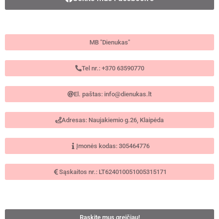
MB "Dienukas"
Tel nr.: +370 63590770
El. paštas: info@dienukas.lt
Adresas: Naujakiemio g.26, Klaipėda
Įmonės kodas: 305464776
Sąskaitos nr.: LT624010051005315171
Raskite mus greičiau!