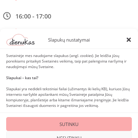
16:00 - 17:00
Žaidžiame grupėje arba keliaujame į lauką.
Slapukų nustatymai
17:00 - 17:30
Svetainėje mes naudojame slapukus (angl.
cookies
). Jie leidžia jūsų
poreikiams pritaikyti Svetainės veikimą, taip pat palengvina naršymą ir
Atsisveikiname, bet iki greito! Ryt būtinai susitinkame vėl,
naudojimąsi mūsų Svetaine.
bus smagu!
Slapukai – kas tai?
Slapukai yra nedideli tekstiniai failai (užimantys iki kelių KB), kuriuos Jūsų
interneto naršyklė apsilankant mūsų Svetainėje patalpina Jūsų
ATGAL
kompiuteryje, planšetėje arba kitame išmaniajame įrenginyje. Jie leidžia
Svetainei išsaugoti duomenis ir pagreitina jos veikimą.
SUTINKU
Tekstai, pateikti šioje svetainėje, yra autorinė nuosavybė. Kopijuoti draudžiama. © MB "Dienukas" 2023
NESUTINKU