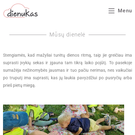
Menu
Mūsų dienelė
Stengiamės, kad mažyliai turėtų dienos ritmą, taip jie greičiau ima
suprasti įvykių sekas ir įgauna tam tikrą laiko pojūtį. To pasekoje
sumažėja nežinomybės jausmas ir tuo pačiu nerimas, nes vaikučiai
po truputį ima suprasti, kas jų laukia pavyzdžiui po pusryčių arba
prieš pietų miegą.