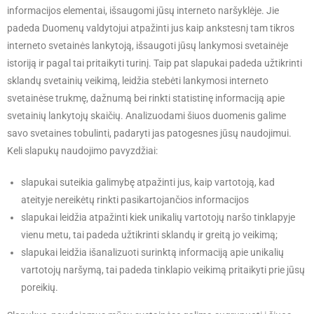
informacijos elementai, išsaugomi jūsų interneto naršyklėje. Jie
padeda Duomenų valdytojui atpažinti jus kaip ankstesnį tam tikros
interneto svetainės lankytoją, išsaugoti jūsų lankymosi svetainėje
istoriją ir pagal tai pritaikyti turinį. Taip pat slapukai padeda užtikrinti
sklandų svetainių veikimą, leidžia stebėti lankymosi interneto
svetainėse trukmę, dažnumą bei rinkti statistinę informaciją apie
svetainių lankytojų skaičių. Analizuodami šiuos duomenis galime
savo svetaines tobulinti, padaryti jas patogesnes jūsų naudojimui.
Keli slapukų naudojimo pavyzdžiai:
slapukai suteikia galimybę atpažinti jus, kaip vartotoją, kad
ateityje nereikėtų rinkti pasikartojančios informacijos
slapukai leidžia atpažinti kiek unikalių vartotojų naršo tinklapyje
vienu metu, tai padeda užtikrinti sklandų ir greitą jo veikimą;
slapukai leidžia išanalizuoti surinktą informaciją apie unikalių
vartotojų naršymą, tai padeda tinklapio veikimą pritaikyti prie jūsų
poreikių.