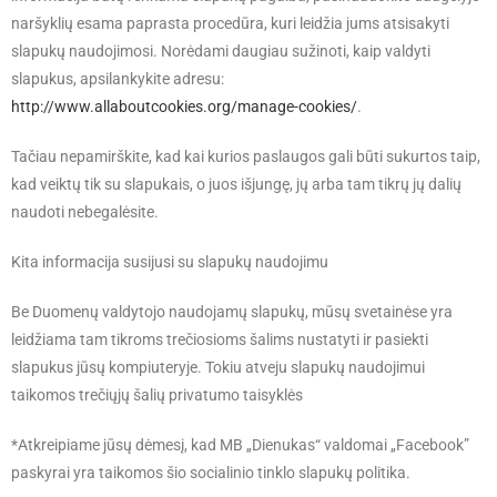
naršyklių esama paprasta procedūra, kuri leidžia jums atsisakyti
slapukų naudojimosi. Norėdami daugiau sužinoti, kaip valdyti
slapukus, apsilankykite adresu:
http://www.allaboutcookies.org/manage-cookies/
.
Tačiau nepamirškite, kad kai kurios paslaugos gali būti sukurtos taip,
kad veiktų tik su slapukais, o juos išjungę, jų arba tam tikrų jų dalių
naudoti nebegalėsite.
Kita informacija susijusi su slapukų naudojimu
Be Duomenų valdytojo naudojamų slapukų, mūsų svetainėse yra
leidžiama tam tikroms trečiosioms šalims nustatyti ir pasiekti
slapukus jūsų kompiuteryje. Tokiu atveju slapukų naudojimui
taikomos trečiųjų šalių privatumo taisyklės
*Atkreipiame jūsų dėmesį, kad MB „Dienukas“ valdomai „Facebook”
paskyrai yra taikomos šio socialinio tinklo slapukų politika.