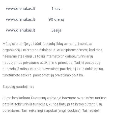
www.dienukas.lt
1 sav.
www.dienukas.lt
90 dienų
www.dienukas.lt
Sesija
Mūsų svetainėje gali būti nuorodų į kitų asmenų, įmonių ar
organizacijų interneto tinklalapius. Atkreipiame dėmesį, kad mes
neesame atsakingi už tokių interneto tinklalapių turinį ar jų
naudojamus privatumo užtikrinimo principus. Tad jei paspaudę
nuorodą iš mūsų interneto svetainės pateksite į kitus tinklalapius,
turėtumėte atskirai pasidomėti jų privatumo politika.
Slapukų naudojimas
Jums besilankant Duomenų valdytojo interneto svetainėse, norime
pateikti tokį turinį ir funkcijas, kurios būtų pritaikytos būtent jūsų
poreikiams. Tam reikalingi slapukai (angl. cookies). Tai nedideli