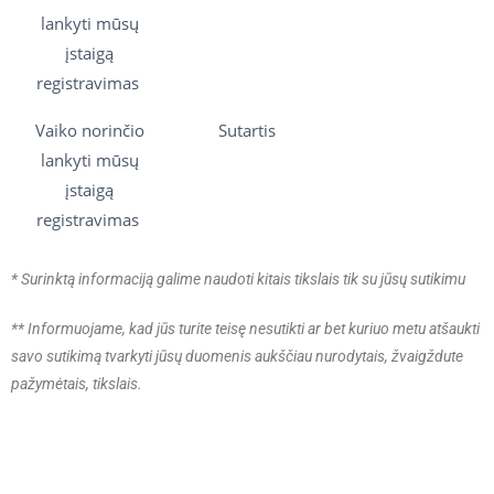
lankyti mūsų
įstaigą
registravimas
Vaiko norinčio
Sutartis
lankyti mūsų
įstaigą
registravimas
* Surinktą informaciją galime naudoti kitais tikslais tik su jūsų sutikimu
**
Informuojame, kad jūs turite teisę nesutikti ar bet kuriuo metu atšaukti
savo sutikimą tvarkyti jūsų duomenis aukščiau nurodytais, žvaigždute
pažymėtais, tikslais.