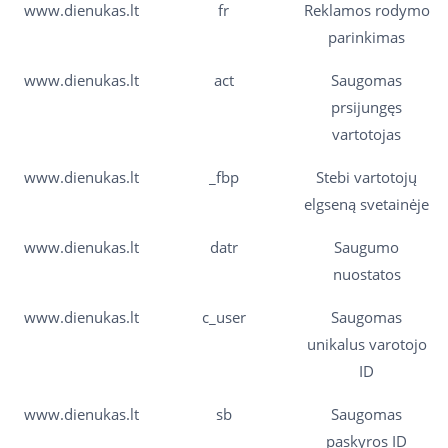
www.dienukas.lt
fr
Reklamos rodymo
parinkimas
www.dienukas.lt
act
Saugomas
prsijungęs
vartotojas
www.dienukas.lt
_fbp
Stebi vartotojų
elgseną svetainėje
www.dienukas.lt
datr
Saugumo
nuostatos
www.dienukas.lt
c_user
Saugomas
unikalus varotojo
ID
www.dienukas.lt
sb
Saugomas
paskyros ID