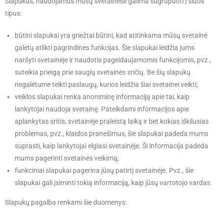
Slapukus, naudojamus mūsų svetainėse galima sugrupuoti į šiuos
tipus:
būtini slapukai yra griežtai būtini, kad atitinkama mūsų svetainė
galėtų atlikti pagrindines funkcijas. Šie slapukai leidžia jums
naršyti svetainėje ir naudotis pageidaujamomis funkcijomis, pvz.,
suteikia prieigą prie saugių svetainės sričių. Be šių slapukų
negalėtume teikti paslaugų, kurios leidžia šiai svetainei veikti;
veiklos slapukai renka anoniminę informaciją apie tai, kaip
lankytojai naudoja svetainę. Pateikdami informacijos apie
aplankytas sritis, svetainėje praleistą laiką ir bet kokias iškilusias
problemas, pvz., klaidos pranešimus, šie slapukai padeda mums
suprasti, kaip lankytojai elgiasi svetainėje. Ši informacija padeda
mums pagerinti svetainės veikimą;
funkciniai slapukai pagerina jūsų patirtį svetainėje. Pvz., šie
slapukai gali įsiminti tokią informaciją, kaip jūsų vartotojo vardas.
Slapukų pagalba renkami šie duomenys: