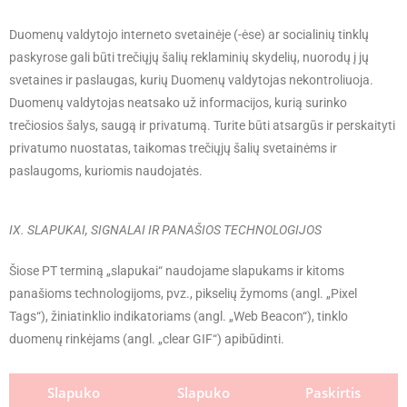
Duomenų valdytojo interneto svetainėje (-ėse) ar socialinių tinklų
paskyrose gali būti trečiųjų šalių reklaminių skydelių, nuorodų į jų
svetaines ir paslaugas, kurių Duomenų valdytojas nekontroliuoja.
Duomenų valdytojas neatsako už informacijos, kurią surinko
trečiosios šalys, saugą ir privatumą. Turite būti atsargūs ir perskaityti
privatumo nuostatas, taikomas trečiųjų šalių svetainėms ir
paslaugoms, kuriomis naudojatės.
IX. SLAPUKAI, SIGNALAI IR PANAŠIOS TECHNOLOGIJOS
Šiose PT terminą „slapukai“ naudojame slapukams ir kitoms
panašioms technologijoms, pvz., pikselių žymoms (angl. „Pixel
Tags“), žiniatinklio indikatoriams (angl. „Web Beacon“), tinklo
duomenų rinkėjams (angl. „clear GIF“) apibūdinti.
Slapuko
Slapuko
Paskirtis