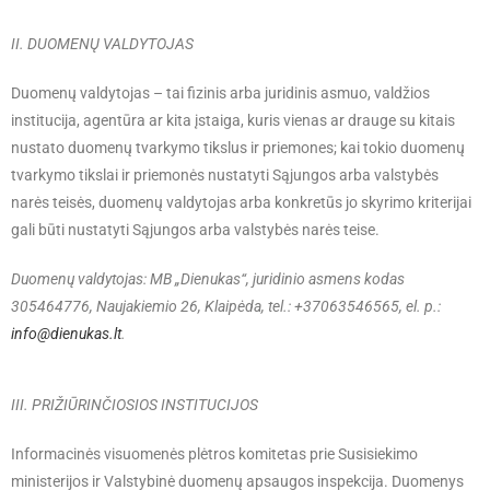
II. DUOMENŲ VALDYTOJAS
Duomenų valdytojas – tai fizinis arba juridinis asmuo, valdžios
institucija, agentūra ar kita įstaiga, kuris vienas ar drauge su kitais
nustato duomenų tvarkymo tikslus ir priemones; kai tokio duomenų
tvarkymo tikslai ir priemonės nustatyti Sąjungos arba valstybės
narės teisės, duomenų valdytojas arba konkretūs jo skyrimo kriterijai
gali būti nustatyti Sąjungos arba valstybės narės teise.
Duomenų valdytojas: MB „Dienukas“, juridinio asmens kodas
305464776, Naujakiemio 26, Klaipėda, tel.:
+37063546565
, el. p.:
info
@dienukas.lt
.
III. PRIŽIŪRINČIOSIOS INSTITUCIJOS
Informacinės visuomenės plėtros komitetas prie Susisiekimo
ministerijos ir Valstybinė duomenų apsaugos inspekcija. Duomenys