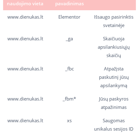
naudojimo vieta
pavadinimas
www.dienukas.lt
Elementor
Išsaugo pasirinktis
svetainėje
www.dienukas.lt
_ga
Skaičiuoja
apsilankiusiųjų
skaičių
www.dienukas.lt
_fbc
Atpažįsta
paskutinį jūsų
apsilankymą
www.dienukas.lt
_fbm*
Jūsų paskyros
atpažinimas
www.dienukas.lt
xs
Saugomas
unikalus sesijos ID