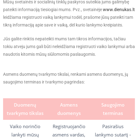
Mūsų svetainės ir socialinių tinklų paskyros suteikia jums galimybę
pateikti informaciją tiesiogiai mums. Pvz., svetainėje
www.dienukas.lt
leidžiama registruoti vaiką lankymui todėl, prašome jūsų pateikti tam
tikrą informaciją apie save ir vaiką, dėl kurio lankymo kreipiatės.
Jūs galite rinktis nepateikti mums tam tikros informacijos, tačiau
tokiu atveju jums gali būti neleidžiama registruoti vaiko lankymui arba
naudotis kitomis mūsų siūlomomis paslaugomis.
Asmens duomenų tvarkymo tikslai, renkami asmens duomenys, jų
saugojimo terminas ir tvarkymo pagrindas:
Duomenų
Asmens
Saugojimo
tvarkymo tikslas
duomenys
terminas
Vaiko norinčio
Registruojančio
Pasirašius
lankyti mūsų
asmens vardas,
lankymo sutartį -