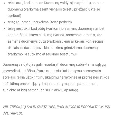
reikalauti, kad asmens Duomenų valdytojas apribotų asmens
duomenų tvarkymą esant vienai iš teisėtų priežasčių (teisė
apriboti)
teisę į duomenų perkėlimą (teisė perkelti)
teisę nesutikti, kad būtų tvarkomi jo asmens duomenys ar bet
kada atšaukti savo sutikimą tvarkyti asmens duomenis, kad
asmens duomenys būtų tvarkomi vienu ar keliais konkrečiais
tikslais, nedarant poveikio sutikimu grindžiamo duomenų
tvarkymo iki sutikimo atšaukimo teisėtumui.
Duomenų valdytojas gali nesudaryti duomenų subjektams sąlygų
įgyvendinti aukščiau išvardintų teisių, kai įstatymų numatytais
atvejais, reikia užtikrinti nusikaltimų, tarnybinės ar profesinės etikos
pažeidimų prevenciją, tyrimą ir nustatymą, taip pat duomenų
subjekto ar kitų asmenų teisių ir laisvių apsaugą.
VIII. TREČIŲJŲ ŠALIŲ SVETAINĖS, PASLAUGOS IR PRODUKTAI MŪSŲ
SVETAINĖSE