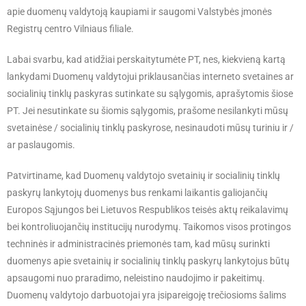
apie duomenų valdytoją kaupiami ir saugomi Valstybės įmonės
Registrų centro Vilniaus filiale.
Labai svarbu, kad atidžiai perskaitytumėte PT, nes, kiekvieną kartą
lankydami Duomenų valdytojui priklausančias interneto svetaines ar
socialinių tinklų paskyras sutinkate su sąlygomis, aprašytomis šiose
PT. Jei nesutinkate su šiomis sąlygomis, prašome nesilankyti mūsų
svetainėse / socialinių tinklų paskyrose, nesinaudoti mūsų turiniu ir /
ar paslaugomis.
Patvirtiname, kad Duomenų valdytojo svetainių ir socialinių tinklų
paskyrų lankytojų duomenys bus renkami laikantis galiojančių
Europos Sąjungos bei Lietuvos Respublikos teisės aktų reikalavimų
bei kontroliuojančių institucijų nurodymų. Taikomos visos protingos
techninės ir administracinės priemonės tam, kad mūsų surinkti
duomenys apie svetainių ir socialinių tinklų paskyrų lankytojus būtų
apsaugomi nuo praradimo, neleistino naudojimo ir pakeitimų.
Duomenų valdytojo darbuotojai yra įsipareigoję trečiosioms šalims