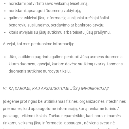
norėdami patvirtinti savo veiksmų teisėtumą;
norėdami apsaugoti Duomenų valdytoją;
galime atskleisti jūsų informaciją susijusiai trečiajai šaliai
bendrovių susijungimo, perdavimo ar bankroto atveju;
kitais atvejais su jūsų sutikimu arba teisėtu jūsų prašymu.
Atvejai, kai mes perduosime informaciją:
Jūsų sutikimo pagrindu galime perduoti Jūsų asmens duomenis
kitam duomenų gavėjui, kuriam davėte sutikimą tvarkyti asmens
duomenis sutikime nurodytu tikslu.
VI. KĄ DAROME, KAD APSAUGOTUME JŪSŲ INFORMACIJĄ?
Įdiegėme protingas bei atitinkamas fizines, organizacines ir technines
priemones, kad apsaugotume informaciją, kurią renkame turinio /
paslaugų teikimo tikslais. Tačiau nepamirškite, kad, nors ir imamės
tinkamų veiksmų jūsų informacijai apsaugoti, nė viena svetainė,