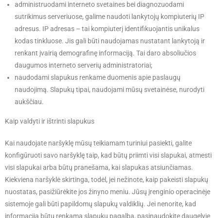
administruodami interneto svetaines bei diagnozuodami
sutrikimus serveriuose, galime naudoti lankytojų kompiuterių IP
adresus. IP adresas – tai kompiuterį identifikuojantis unikalus
kodas tinkluose. Jis gali būti naudojamas nustatant lankytoją ir
renkant įvairią demografinę informaciją. Tai daro absoliučios
daugumos interneto serverių administratoriai;
naudodami slapukus renkame duomenis apie paslaugų
naudojimą. Slapukų tipai, naudojami mūsų svetainėse, nurodyti
aukščiau.
Kaip valdyti ir ištrinti slapukus
Kai naudojate naršyklę mūsų teikiamam turiniui pasiekti, galite
konfigūruoti savo naršyklę taip, kad būtų priimti visi slapukai, atmesti
visi slapukai arba būtų pranešama, kai slapukas atsiunčiamas.
Kiekviena naršyklė skirtinga, todėl, jei nežinote, kaip pakeisti slapukų
nuostatas, pasižiūrėkite jos žinyno meniu. Jūsų įrenginio operacinėje
sistemoje gali būti papildomų slapukų valdiklių. Jei nenorite, kad
informacija būtų renkama slapukų pagalba, pasinaudokite daugelyje