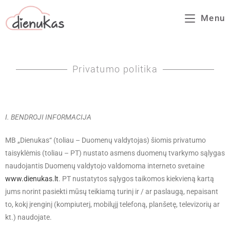
Menu
Privatumo politika
I. BENDROJI INFORMACIJA
MB „Dienukas“ (toliau – Duomenų valdytojas) šiomis privatumo
taisyklėmis (toliau – PT) nustato asmens duomenų tvarkymo sąlygas
naudojantis Duomenų valdytojo valdomoma interneto svetaine
www.dienukas.lt
. PT nustatytos sąlygos taikomos kiekvieną kartą
jums norint pasiekti mūsų teikiamą turinį ir / ar paslaugą, nepaisant
to, kokį įrenginį (kompiuterį, mobilųjį telefoną, planšetę, televizorių ar
kt.) naudojate.