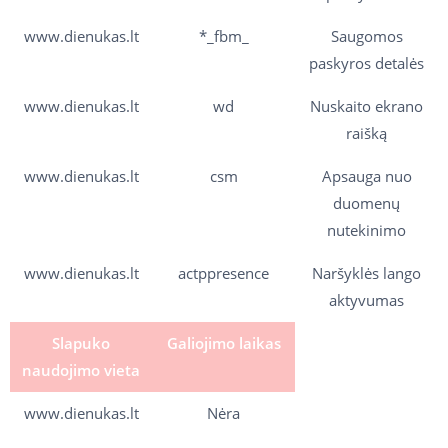
www.dienukas.lt
*_fbm_
Saugomos
paskyros detalės
www.dienukas.lt
wd
Nuskaito ekrano
raišką
www.dienukas.lt
csm
Apsauga nuo
duomenų
nutekinimo
www.dienukas.lt
actppresence
Naršyklės lango
aktyvumas
Slapuko
Galiojimo laikas
naudojimo vieta
www.dienukas.lt
Nėra