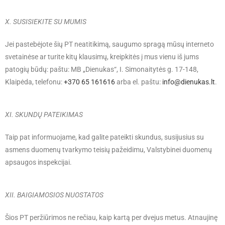
X. SUSISIEKITE SU MUMIS
Jei pastebėjote šių PT neatitikimą, saugumo spragą mūsų interneto
svetainėse ar turite kitų klausimų, kreipkitės į mus vienu iš jums
patogių būdų: paštu: MB „Dienukas“, I. Simonaitytės g. 17-148,
Klaipėda, telefonu:
+370 65 161616
arba el. paštu:
info@dienukas.lt
.
XI. SKUNDŲ PATEIKIMAS
Taip pat informuojame, kad galite pateikti skundus, susijusius su
asmens duomenų tvarkymo teisių pažeidimu, Valstybinei duomenų
apsaugos inspekcijai.
XII. BAIGIAMOSIOS NUOSTATOS
Šios PT peržiūrimos ne rečiau, kaip kartą per dvejus metus. Atnaujinę