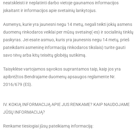
neatskleisti ir neplatinti darbo vietoje gaunamos informacijos
įskaitant ir informacijos apie svetainių lankytojus.
Asmenys, kurie yra jaunesni negu 14 metų, negali teikti jokių asmens
duomenų rinkodaros veiklai per mūsų svetainę(-es) ir socialinių tinklų
paskyras. Jei esate asmuo, kuris yra jaunesnis negu 14 metų, prieš
pateikdami asmeninę informaciją rinkodaros tikslais) turite gauti
savo tėvų arba kitų teisėtų globėjų sutikimą.
Taisyklėse vartojamos sąvokos suprantamos taip, kaip jos yra
apibrėžtos Bendrajame duomenų apsaugos reglamente Nr.
2016/679 (ES).
IV. KOKIĄ INFORMACIJĄ APIE JUS RENKAME? KAIP NAUDOJAME
JŪSŲ INFORMACIJĄ?
Renkame tiesiogiai jūsų pateikiamą informaciją: