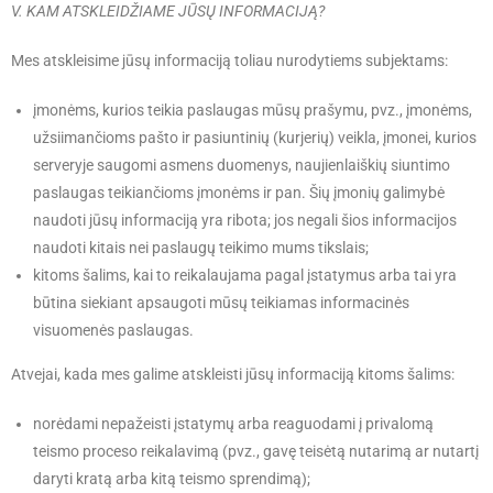
V. KAM ATSKLEIDŽIAME JŪSŲ INFORMACIJĄ?
Mes atskleisime jūsų informaciją toliau nurodytiems subjektams:
įmonėms, kurios teikia paslaugas mūsų prašymu, pvz., įmonėms,
užsiimančioms pašto ir pasiuntinių (kurjerių) veikla, įmonei, kurios
serveryje saugomi asmens duomenys, naujienlaiškių siuntimo
paslaugas teikiančioms įmonėms ir pan. Šių įmonių galimybė
naudoti jūsų informaciją yra ribota; jos negali šios informacijos
naudoti kitais nei paslaugų teikimo mums tikslais;
kitoms šalims, kai to reikalaujama pagal įstatymus arba tai yra
būtina siekiant apsaugoti mūsų teikiamas informacinės
visuomenės paslaugas.
Atvejai, kada mes galime atskleisti jūsų informaciją kitoms šalims:
norėdami nepažeisti įstatymų arba reaguodami į privalomą
teismo proceso reikalavimą (pvz., gavę teisėtą nutarimą ar nutartį
daryti kratą arba kitą teismo sprendimą);