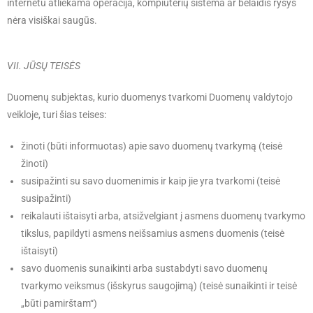
internetu atliekama operacija, kompiuterių sistema ar belaidis ryšys
nėra visiškai saugūs.
VII. JŪSŲ TEISĖS
Duomenų subjektas, kurio duomenys tvarkomi Duomenų valdytojo
veikloje, turi šias teises:
žinoti (būti informuotas) apie savo duomenų tvarkymą (teisė
žinoti)
susipažinti su savo duomenimis ir kaip jie yra tvarkomi (teisė
susipažinti)
reikalauti ištaisyti arba, atsižvelgiant į asmens duomenų tvarkymo
tikslus, papildyti asmens neišsamius asmens duomenis (teisė
ištaisyti)
savo duomenis sunaikinti arba sustabdyti savo duomenų
tvarkymo veiksmus (išskyrus saugojimą) (teisė sunaikinti ir teisė
„būti pamirštam“)