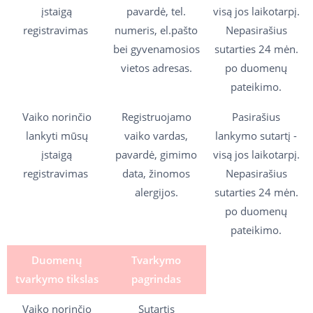
įstaigą
pavardė, tel.
visą jos laikotarpį.
registravimas
numeris, el.pašto
Nepasirašius
bei gyvenamosios
sutarties 24 mėn.
vietos adresas.
po duomenų
pateikimo.
Vaiko norinčio
Registruojamo
Pasirašius
lankyti mūsų
vaiko vardas,
lankymo sutartį -
įstaigą
pavardė, gimimo
visą jos laikotarpį.
registravimas
data, žinomos
Nepasirašius
alergijos.
sutarties 24 mėn.
po duomenų
pateikimo.
Duomenų
Tvarkymo
tvarkymo tikslas
pagrindas
Vaiko norinčio
Sutartis